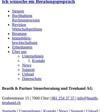
Ich wünsche ein Beratungsgespräch
Steuern
Buchhaltung
Rechnungswesen
Revision
Wirtschaftsprüfung
Beratung
Immobilien
-
bewirtschaftung
Erbteilungen
Über uns
Unternehmen
Kontakt
News
Support
Upload
Datenschutz
Bearth & Partner Steuerberatung und Treuhand AG
Grabenstrasse 15
|
7000 Chur
|
081 254 37 37
|
info@bearth-
treuhand.ch
Startseite
|
Unternehmen
|
Kontakt
|
News
|
Support
|
Upload
|